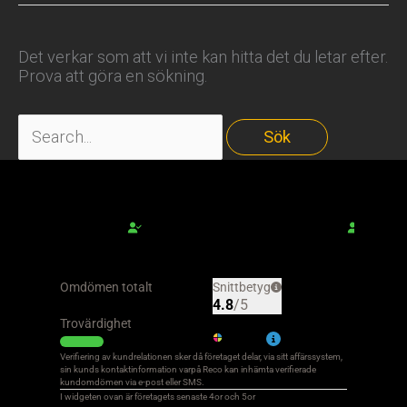
Det verkar som att vi inte kan hitta det du letar efter.
Prova att göra en sökning.
Sök
efter: