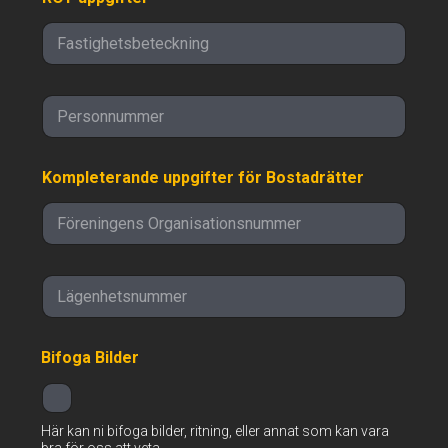
P
e
r
s
Kompleterande uppgifter för Bostadrätter
o
n
n
u
m
m
L
e
ä
r
g
e
Bifoga Bilder
n
h
e
t
Här kan ni bifoga bilder, ritning, eller annat som kan vara
s
bra för oss att veta.