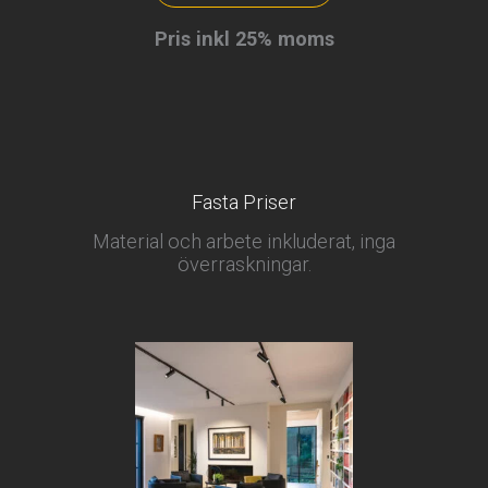
på
plats
Pris inkl 25% moms
mängd
Fasta Priser
Material och arbete inkluderat, inga
överraskningar.