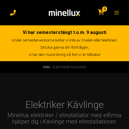
Hoppa
till
0
innehåll
Vi har semesterstängt t.o.m. 9 augusti
Under semesterveckorna kollar vi inte av mailen eller telefonen.
Skicka gärna din förfrågan,
vi tar den i turordning så fort vi är tillbaka!
HEM
-
ELEKTRIKER KÄVLINGE
Elektriker Kävlinge
Minellux elektriker / elinstallatör med elfirma
hjälper dig i Kävlinge med elinstallationer.