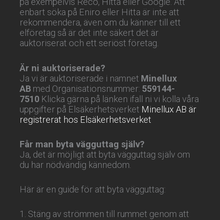
på exempelvis Reco, Hitta eller Google. Att
enbart söka på Eniro eller Hitta är inte att
rekommendera, även om du känner till ett
elföretag så är det inte säkert det är
auktoriserat och ett seriöst företag.
Är ni auktoriserade?
Ja vi är auktoriserade i namnet
Minellux
AB
med Organisationsnummer:
559144-
7510
Klicka gärna på länken ifall ni vi kolla våra
uppgifter på Elsäkerhetsverket
Minellux AB är
registrerat hos Elsäkerhetsverket
Får man byta vägguttag själv?
Ja, det är möjligt att byta vägguttag själv om
du har nödvändig kännedom.
Här är en guide för att byta vägguttag:
1. Stäng av strömmen till rummet genom att