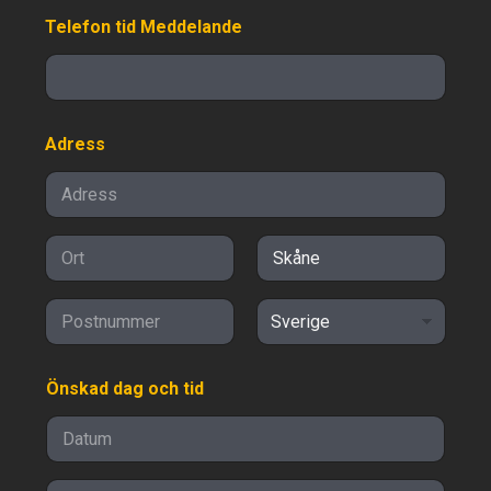
Telefon tid Meddelande
Adress
Adressrad 1
Ort
Delstat/provin
s/region
Postnummer
Land
Önskad dag och tid
Date