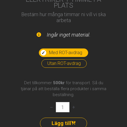
PLATS
Bestäm hur många timmar ni vill vi ska
arbeta
Ingår inget material.
Med ROT-avdrag
Utan ROT-avdrag
Det tillkommer
500kr
för transport. Så du
tjänar på att beställa flera produkter i samma
beställning.
Elektriker
–
+
–
1
timme
Lägg till