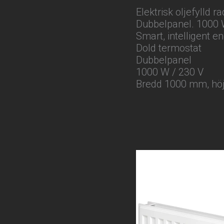
Elektrisk oljefylld
Dubbelpanel. 1000 W
Smart, intelligent e
Dold termostat
Dubbelpanel
1000 W / 230 V
Bredd 1000 mm, hö