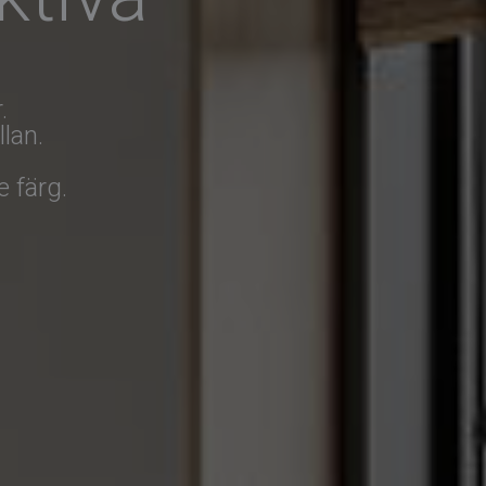
.
lan.
 färg.