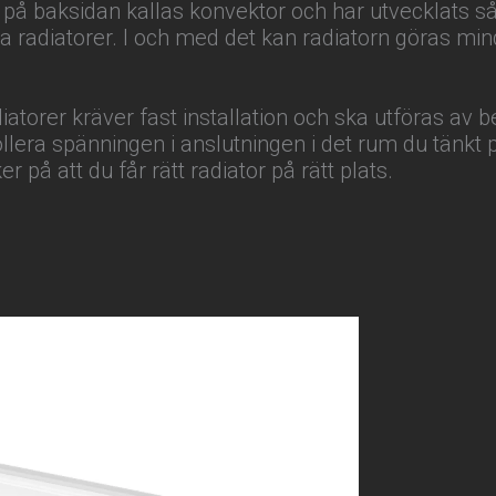
på baksidan kallas konvektor och har utvecklats så
la radiatorer. I och med det kan radiatorn göras mi
diatorer kräver fast installation och ska utföras av b
rollera spänningen i anslutningen i det rum du tänkt 
r på att du får rätt radiator på rätt plats.