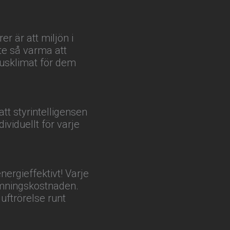
er är att miljön i
nte så varma att
husklimat för dem
tt styrintelligensen
viduellt för varje
ergieffektivt! Varje
rmningskostnaden.
luftrörelse runt