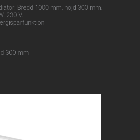
 radiator. Bredd 1000 mm, höjd 300 mm.
. 230 V.
nergisparfunktion
jd 300 mm