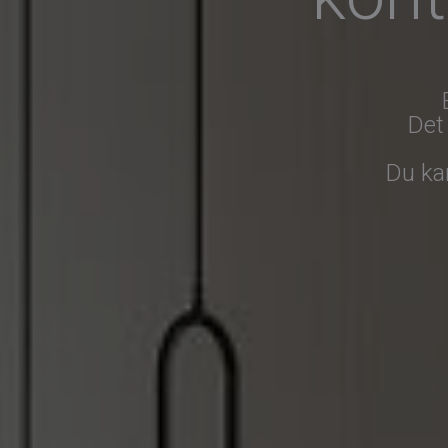
Det
Du ka