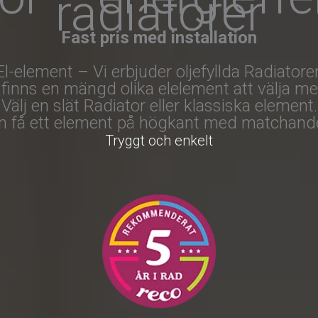
radiatorer
Fast pris med installation
El-element – Vi erbjuder oljefyllda Radiatorer
 finns en mängd olika elelement att välja mel
Välj en slät Radiator eller klassiska element.
n få ett element på högkant med matchande
Tryggt och enkelt