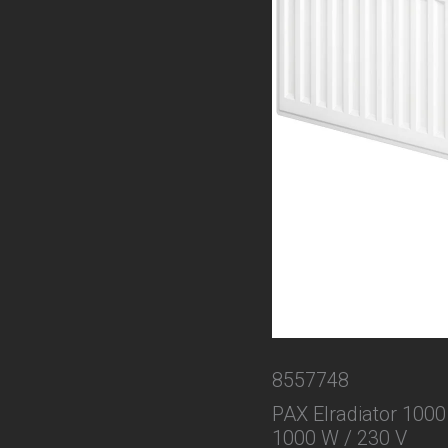
8557748
PAX Elradiator 1000
1000 W / 230 V