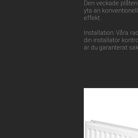
Den veckade plåten 
yta än konventionel
effekt.
Installation: Våra ra
din installatör kont
är du garanterat säke