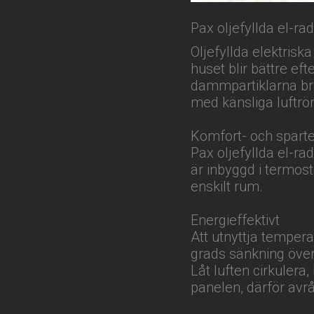
Pax oljefyllda el-rad
Oljefyllda elektriska
huset blir bättre eft
dammpartiklarna brä
med känsliga luftrör
Komfort- och spart
Pax oljefyllda el-ra
är inbyggd i termos
enskilt rum.
Energieffektivt
Att utnyttja tempera
grads sänkning öve
Låt luften cirkulera
panelen, därför avr