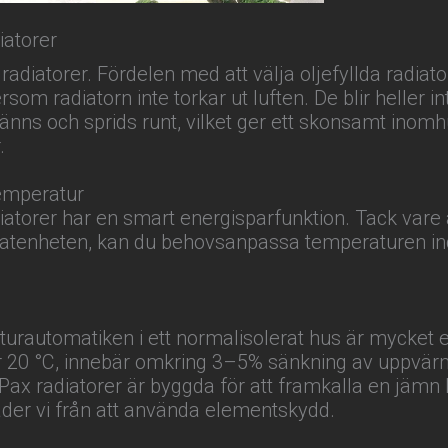
iatorer
 radiatorer. Fördelen med att välja oljefyllda radiator
ersom radiatorn inte torkar ut luften. De blir heller i
nns och sprids runt, vilket ger ett skonsamt inom
.
emperatur
diatorer har en smart energisparfunktion. Tack vare a
tatenheten, kan du behovsanpassa temperaturen indi
turautomatiken i ett normalisolerat hus är mycket en
r 20 °C, innebär omkring 3–5% sänkning av uppvä
, Pax radiatorer är byggda för att framkalla en jämn 
åder vi från att använda elementskydd.