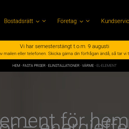
Bostadsrätt
Företag
Kundservi
Vi har semesterstängt t.o.m. 9 augusti
mailen eller telefonen. Skicka gärna din förfrågan ändå, så tar vi tag 
HEM
-
FASTA PRISER
-
ELINSTALLATIONER
-
VÄRME
-
EL-ELEMENT
lement för he
or – energieffe