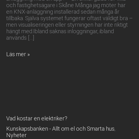
och fastighetsägare i Skåne Många jag möter har
en KNX-anläggning installerad sedan många år
tillbaka. Själva systemet fungerar oftast väldigt bra –
men visualiseringen eller styrningen har inte riktigt
hängt med.Ibland saknas inloggningar, ibland
används […]
Styr
Läs mer »
KNX
med
en
app
–
Så
gör
du
Vad kostar en elektriker?
Kunskapsbanken - Allt om el och Smarta hus
,
Nyheter