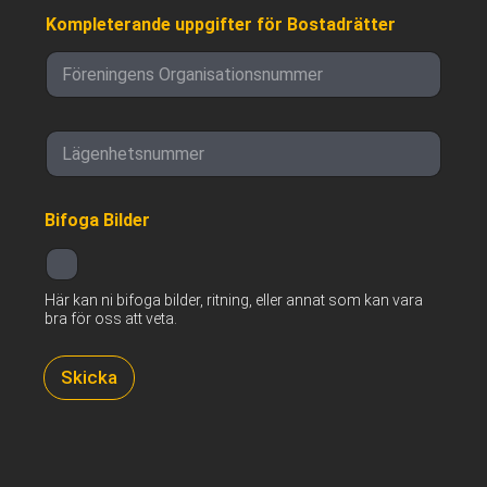
s
Kompleterande uppgifter för Bostadrätter
o
n
n
u
m
m
L
e
ä
r
g
e
Bifoga Bilder
n
h
e
t
Här kan ni bifoga bilder, ritning, eller annat som kan vara
s
bra för oss att veta.
n
u
m
Skicka
m
e
r