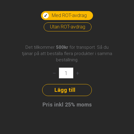
Med ROT-avdrag
Utan ROT-avdrag
Det tillkommer
500kr
för transport. Så du
tjänar på att beställa flera produkter i samma
beställning.
Elektriker
–
+
–
1
timme
Lägg till
på
plats
Pris inkl 25% moms
mängd