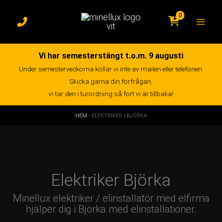
Hoppa
till
0
innehåll
Vi har semesterstängt t.o.m. 9 augusti
Under semesterveckorna kollar vi inte av mailen eller telefonen.
Skicka gärna din förfrågan,
vi tar den i turordning så fort vi är tillbaka!
HEM
-
ELEKTRIKER I BJÖRKA
Elektriker Björka
Minellux elektriker / elinstallatör med elfirma
hjälper dig i Björka med elinstallationer.