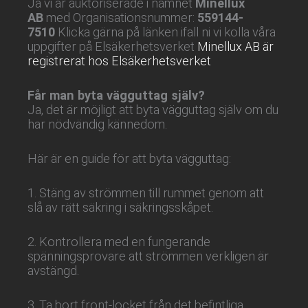
Ja vi är auktoriserade i namnet
Minellux
AB
med Organisationsnummer:
559144-
7510
Klicka gärna på länken ifall ni vi kolla våra
uppgifter på Elsäkerhetsverket
Minellux AB är
registrerat hos Elsäkerhetsverket
Får man byta vägguttag själv?
Ja, det är möjligt att byta vägguttag själv om du
har nödvändig kännedom.
Här är en guide för att byta vägguttag:
1. Stäng av strömmen till rummet genom att
slå av rätt säkring i säkringsskåpet.
2. Kontrollera med en fungerande
spänningsprovare att strömmen verkligen är
avstängd.
3. Ta bort front-locket från det befintliga