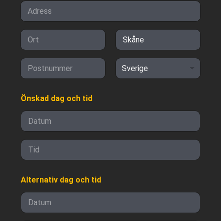
Adressrad 1
Ort
Delstat/provi
ns/region
Postnummer
Land
Önskad dag och tid
Date
Time
Alternativ dag och tid
Date