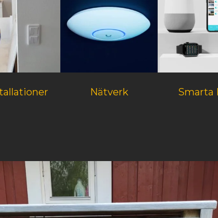
tallationer
Nätverk
Smarta 