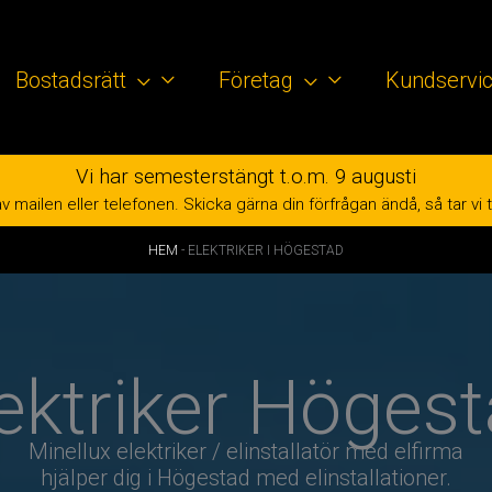
Bostadsrätt
Företag
Kundservi
Vi har semesterstängt t.o.m. 9 augusti
mailen eller telefonen. Skicka gärna din förfrågan ändå, så tar vi tag 
HEM
-
ELEKTRIKER I HÖGESTAD
ektriker Höges
Minellux elektriker / elinstallatör med elfirma
hjälper dig i Högestad med elinstallationer.