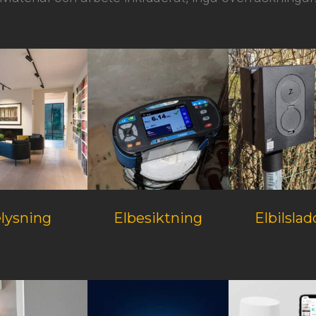
lysning
Elbesiktning
Elbilsla