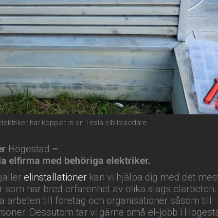
elektriker har kopplat in en Tesla elbilsladdare
er
Högestad
–
la elfirma med behöriga elektriker.
gäller
elinstallationer
kan vi hjälpa dig med det mest
er som har bred erfarenhet av olika slags elarbeten.
a arbeten till företag och organisationer såsom till
rsoner. Dessutom tar vi gärna små el-jobb i Högest