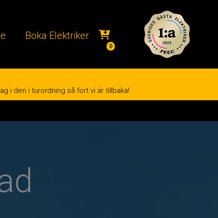
ce
Boka Elektriker
0
i den i turordning så fort vi är tillbaka!
tad