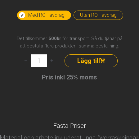
Med ROT-avdrag
Utan ROT-avdrag
Det tillkommer
500kr
för transport. Så du tjänar på
att beställa flera produkter i samma beställning.
Elektriker
Lägg till
–
+
–
1
Pris inkl 25% moms
timme
på
plats
mängd
Fasta Priser
Material och arbete inkluderat, inga överraskningar