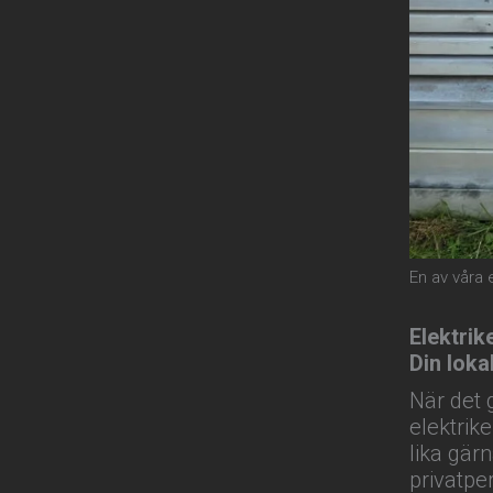
En av våra 
Elektrik
Din loka
När det 
elektrik
lika gärn
privatpe