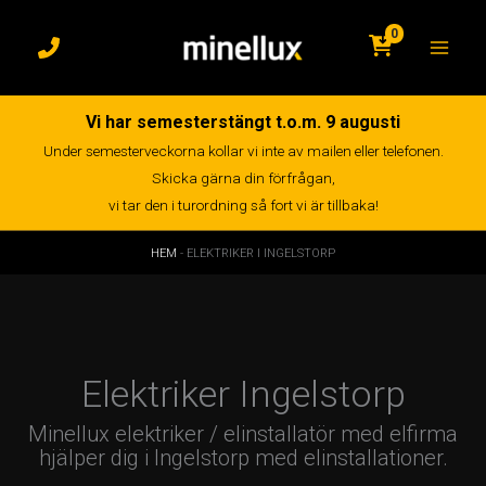
Hoppa
till
0
innehåll
Vi har semesterstängt t.o.m. 9 augusti
Under semesterveckorna kollar vi inte av mailen eller telefonen.
Skicka gärna din förfrågan,
vi tar den i turordning så fort vi är tillbaka!
HEM
-
ELEKTRIKER I INGELSTORP
Elektriker Ingelstorp
Minellux elektriker / elinstallatör med elfirma
hjälper dig i Ingelstorp med elinstallationer.