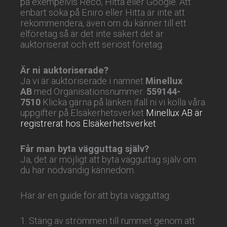
på exempelvis Reco, Hitta eller Google. Att
enbart söka på Eniro eller Hitta är inte att
rekommendera, även om du känner till ett
elföretag så är det inte säkert det är
auktoriserat och ett seriöst företag.
Är ni auktoriserade?
Ja vi är auktoriserade i namnet
Minellux
AB
med Organisationsnummer:
559144-
7510
Klicka gärna på länken ifall ni vi kolla våra
uppgifter på Elsäkerhetsverket
Minellux AB är
registrerat hos Elsäkerhetsverket
Får man byta vägguttag själv?
Ja, det är möjligt att byta vägguttag själv om
du har nödvändig kännedom.
Här är en guide för att byta vägguttag:
1. Stäng av strömmen till rummet genom att