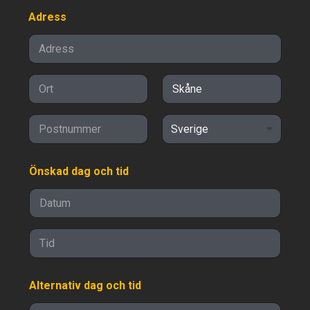
Adress
Adressrad 1
Ort
Delstat/provin
s/region
Postnummer
Land
Önskad dag och tid
Date
Time
Alternativ dag och tid