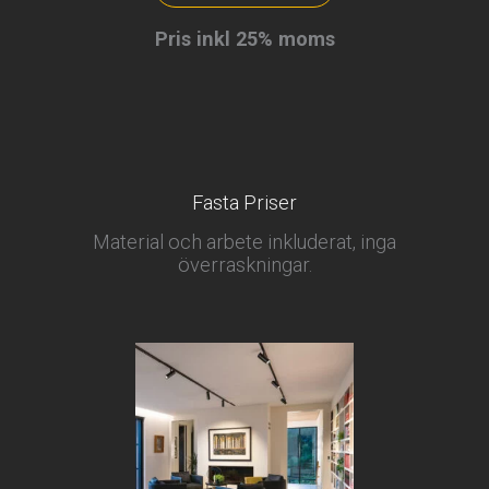
på
plats
Pris inkl 25% moms
mängd
Fasta Priser
Material och arbete inkluderat, inga
överraskningar.