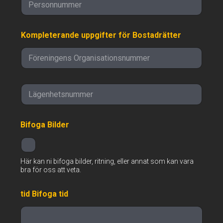
e
r
s
Kompleterande uppgifter för Bostadrätter
o
n
n
u
m
m
L
e
ä
r
g
e
Bifoga Bilder
n
h
e
t
Här kan ni bifoga bilder, ritning, eller annat som kan vara
s
bra för oss att veta.
n
u
m
tid Bifoga tid
m
e
r