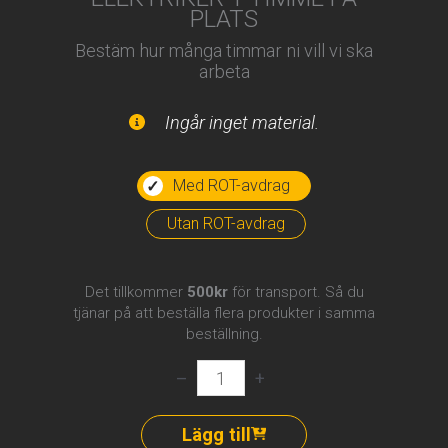
PLATS
Bestäm hur många timmar ni vill vi ska
arbeta
Ingår inget material.
Med ROT-avdrag
Utan ROT-avdrag
Det tillkommer
500kr
för transport. Så du
tjänar på att beställa flera produkter i samma
beställning.
Elektriker
–
+
–
1
timme
Lägg till