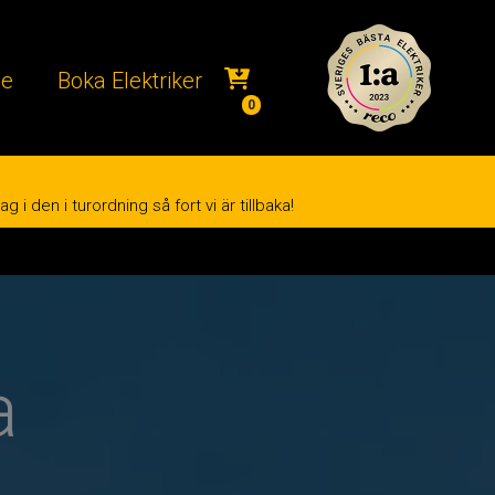
ce
Boka Elektriker
0
i den i turordning så fort vi är tillbaka!
a