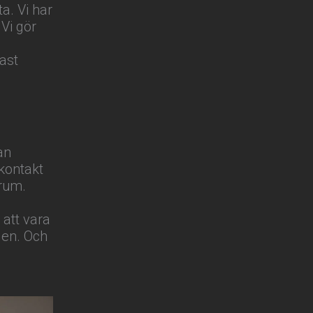
a. Vi har
 Vi gör
ast
an
kontakt
trum.
 att vara
den. Och