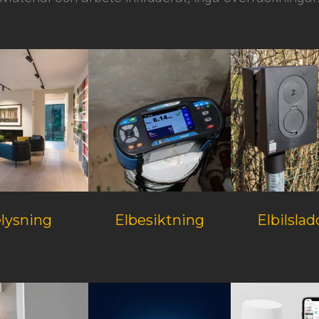
lysning
Elbesiktning
Elbilsla