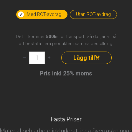
Med ROT-avdrag
Utan ROT-avdrag
Det tillkommer
500kr
för transport. Så du tjänar på
att beställa flera produkter i samma beställning.
Elektriker
Lägg till
–
+
–
1
Pris inkl 25% moms
timme
på
plats
mängd
Fasta Priser
Material och arbete inkluderat, inga överraskningar