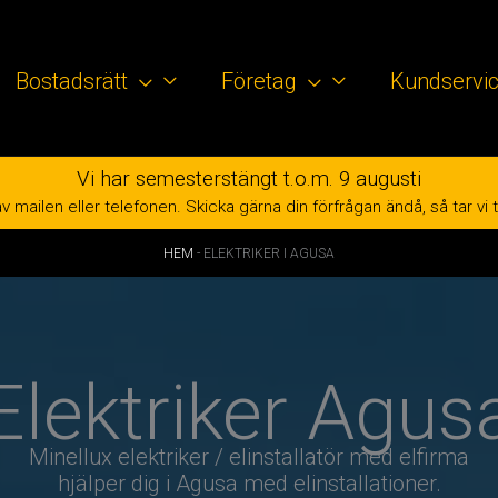
Bostadsrätt
Företag
Kundservi
Vi har semesterstängt t.o.m. 9 augusti
mailen eller telefonen. Skicka gärna din förfrågan ändå, så tar vi tag 
HEM
-
ELEKTRIKER I AGUSA
Elektriker Agus
Minellux elektriker / elinstallatör med elfirma
hjälper dig i Agusa med elinstallationer.