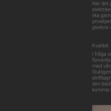
När det 
elektrik
lika gärn
privatpe
givetvis 
Kvalitet
I fråga 
förvänta 
med våra
Slutligen
idriftta
den bäst
komma ut