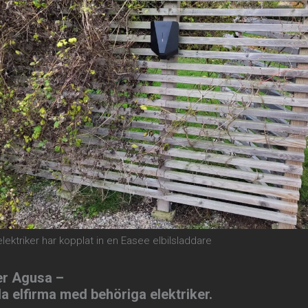
elektriker har kopplat in en Easee elbilsladdare
er Agusa
–
la elfirma med behöriga elektriker.