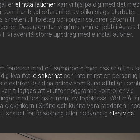
gäller
elinstallationer
kan vi hjälpa dig med det mest
er som har bred erfarenhet av olika slags elarbeten.
a arbeten till företag och organisationer såsom till
rsoner. Dessutom tar vi gärna små el-jobb i Agusa f
vill vi även få större uppdrag med elinstallationer.
om fördelen med ett samarbete med oss är att du k
dig kvalitet,
elsäkerhet
och inte minst en personlig 
 elektriker där dina behov som kund alltid är i cen
 kan tilläggas att vi utför noggranna kontroller vid
gningar med testinstrument av toppklass. Vårt mål är
a elektrikern i Skåne och kunna vara räddaren i nö
 snabbt för felsökning eller nödvändig
elservice
.