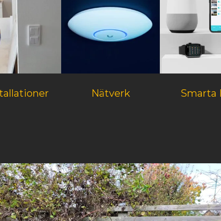
tallationer
Nätverk
Smarta 