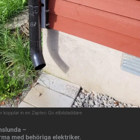
er kopplar in en Zaptec Go elbilsladdare
nslunda –
irma med behöriga elektriker.