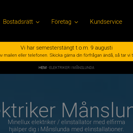
Bostadsrätt
Företag
Kundservice
Vi har semesterstängt t.o.m. 9 augusti
mailen eller telefonen. Skicka gärna din förfrågan ändå, så tar vi tag 
HEM
-
ELEKTRIKER I MÅNSLUNDA
ektriker Månslu
Minellux elektriker / elinstallatör med elfirma
hjälper dig i Månslunda med elinstallationer.