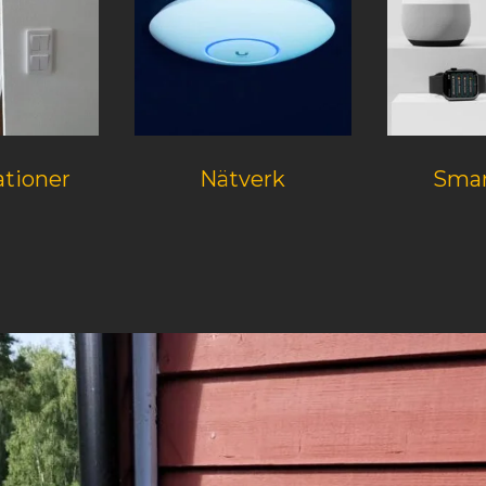
ationer
Nätverk
Smar