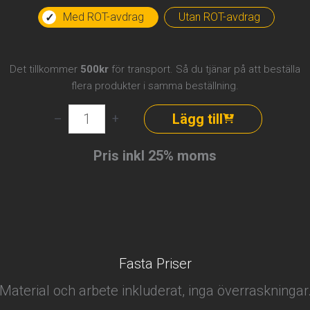
Med ROT-avdrag
Utan ROT-avdrag
Det tillkommer
500kr
för transport. Så du tjänar på att beställa
flera produkter i samma beställning.
Elektriker
Lägg till
–
+
–
1
Pris inkl 25% moms
timme
på
plats
mängd
Fasta Priser
Material och arbete inkluderat, inga överraskningar