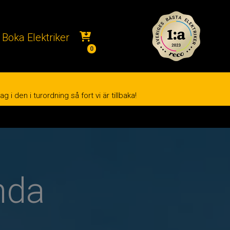
Boka Elektriker
0
i den i turordning så fort vi är tillbaka!
nda