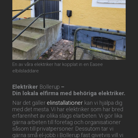
En av våra elektriker har kopplat in en Easee
elbilsladdare
Elektriker
Bollerup
–
Din lokala elfirma med behöriga elektriker.
När det gäller
elinstallationer
kan vi hjälpa dig
med det mesta. Vi har elektriker som har bred
erfarenhet av olika slags elarbeten. Vi gör lika
gärna arbeten till företag och organisationer
såsom till privatpersoner. Dessutom tar vi
gärna små el-jobb i Bollerup fast givetvis vill vi