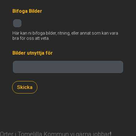
g
e
Bifoga Bilder
n
h
e
t
Här kan ni bifoga bilder, ritning, eller annat som kan vara
s
bra för oss att veta.
n
u
m
Bilder utnyttja för
m
e
r
Skicka
Orter i Tomelilla Kommun vi gärna jobbar
!