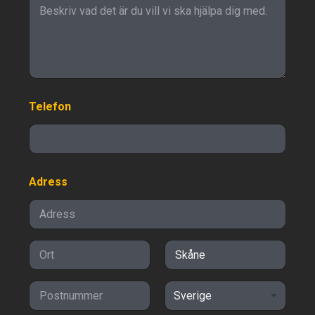
Telefon
Adress
Adressrad 1
Ort
Delstat/provin
s/region