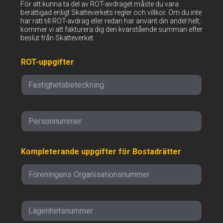
För att kunna ta del av ROT-avdraget måste du vara
berättigad enligt Skatteverkets regler och villkor. Om du inte
har rätt till ROT-avdrag eller redan har använt din andel helt,
kommer vi att fakturera dig den kvarstående summan efter
beslut från Skatteverket.
ROT-uppgifter
P
e
r
s
Kompleterande uppgifter för Bostadrätter
o
n
n
u
m
m
L
e
ä
r