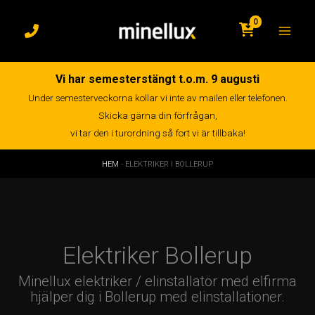
Hoppa
till
0
innehåll
Vi har semesterstängt t.o.m. 9 augusti
Under semesterveckorna kollar vi inte av mailen eller telefonen.
Skicka gärna din förfrågan,
vi tar den i turordning så fort vi är tillbaka!
HEM
-
ELEKTRIKER I BOLLERUP
Elektriker Bollerup
Minellux elektriker / elinstallatör med elfirma
hjälper dig i Bollerup med elinstallationer.