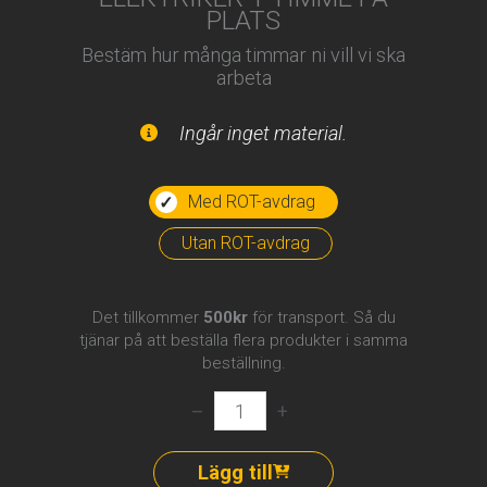
PLATS
Bestäm hur många timmar ni vill vi ska
arbeta
Ingår inget material.
Med ROT-avdrag
Utan ROT-avdrag
Det tillkommer
500kr
för transport. Så du
tjänar på att beställa flera produkter i samma
beställning.
Elektriker
–
+
–
1
timme
Lägg till