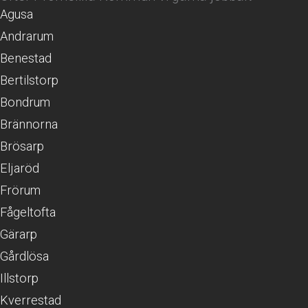
Agusa
Andrarum
Benestad
Bertilstorp
Bondrum
Brännorna
Brösarp
Eljaröd
Frörum
Fågeltofta
Gärarp
Gårdlösa
Illstorp
Kverrestad