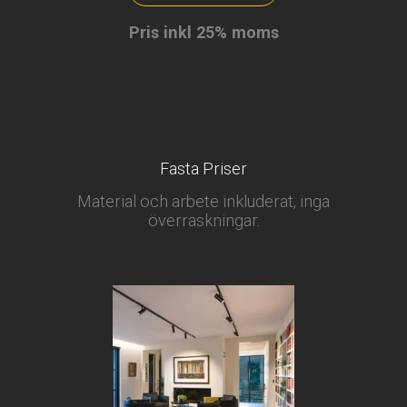
på
plats
Pris inkl 25% moms
mängd
Fasta Priser
Material och arbete inkluderat, inga
överraskningar.