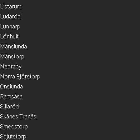
Listarum
Ludaröd
Lunnarp
Lönhult
Månslunda
Månstorp
Nedraby
Norra Björstorp
Onslunda
Ramsåsa
Sillaröd
Skånes Tranås
Smedstorp
Spjutstorp